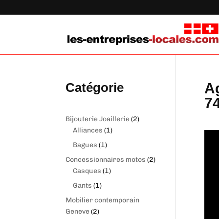
Catégorie
A
7
2
Bijouterie Joaillerie
2
1
produits
Alliances
1
produit
1
Bagues
1
produit
2
Concessionnaires motos
2
1
produits
Casques
1
produit
1
Gants
1
produit
Mobilier contemporain
2
Geneve
2