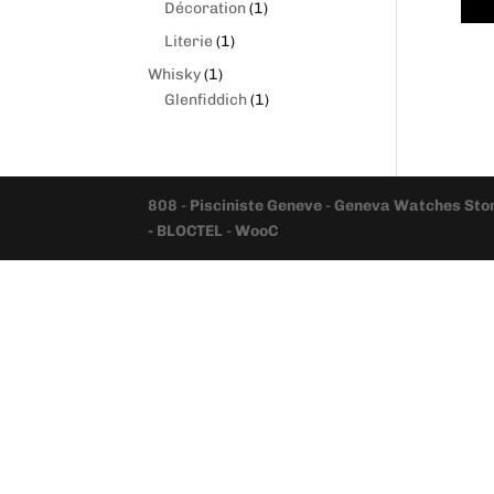
produits
1
Décoration
1
produit
1
Literie
1
produit
1
Whisky
1
produit
1
Glenfiddich
1
produit
808
-
Pisciniste Geneve
-
Geneva Watches Sto
- BLOCTEL
-
WooC