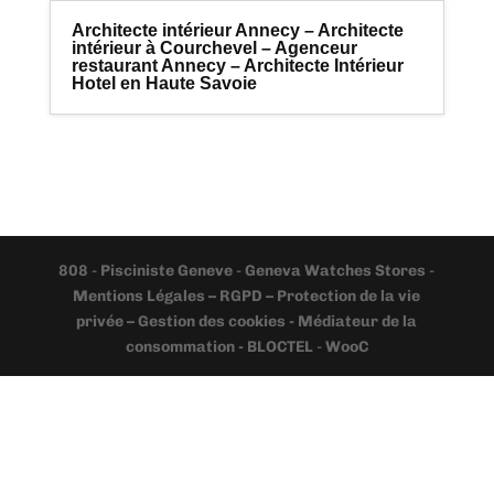
Architecte intérieur Annecy – Architecte
intérieur à Courchevel – Agenceur
restaurant Annecy – Architecte Intérieur
Hotel en Haute Savoie
808
-
Pisciniste Geneve
-
Geneva Watches Stores
-
Mentions Légales – RGPD – Protection de la vie
privée – Gestion des cookies - Médiateur de la
consommation - BLOCTEL
-
WooC