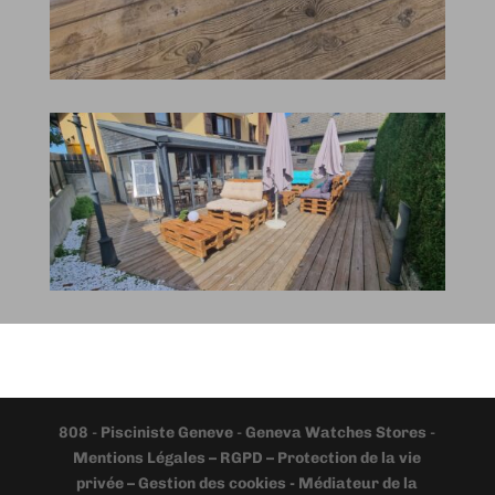
808
-
Pisciniste Geneve
-
Geneva Watches Stores
-
Mentions Légales – RGPD – Protection de la vie
privée – Gestion des cookies - Médiateur de la