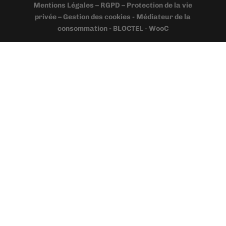
Mentions Légales – RGPD – Protection de la vie
privée – Gestion des cookies - Médiateur de la
consommation - BLOCTEL
-
WooC