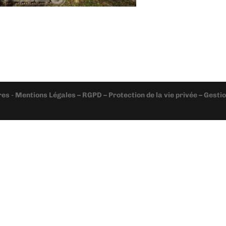
res
-
Mentions Légales – RGPD – Protection de la vie privée – Gest