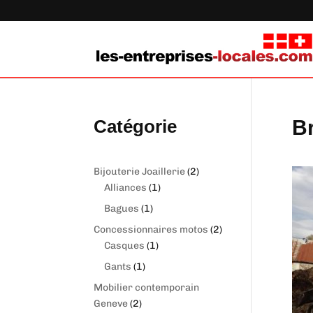
Catégorie
B
2
Bijouterie Joaillerie
2
1
produits
Alliances
1
produit
1
Bagues
1
produit
2
Concessionnaires motos
2
1
produits
Casques
1
produit
1
Gants
1
produit
Mobilier contemporain
2
Geneve
2