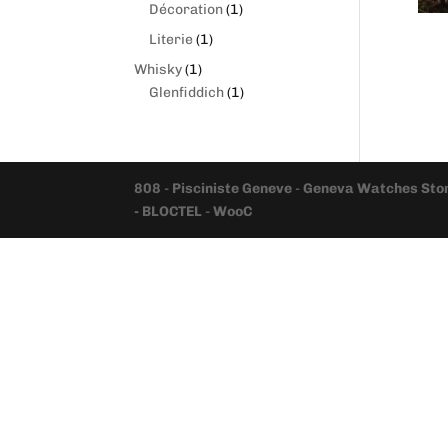
produits
1
Décoration
1
produit
1
Literie
1
produit
1
Whisky
1
produit
1
Glenfiddich
1
produit
808
-
Pisciniste Geneve
-
Geneva Watches Sto
- BLOCTEL
-
WooC