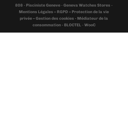
808
-
Pisciniste Geneve
-
Geneva Watches Stores
-
Mentions Légales – RGPD – Protection de la vie
privée – Gestion des cookies - Médiateur de la
consommation - BLOCTEL
-
WooC