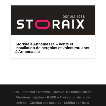
Storiste à Annemasse – Vente et
installation de pergolas et volets roulants
à Annemasse
808
-
Pisciniste Geneve
-
Geneva Watches Stores
-
Mentions Légales – RGPD – Protection de la vie
privée – Gestion des cookies - Médiateur de la