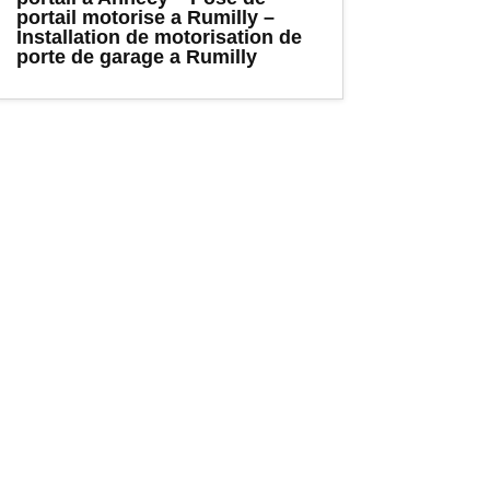
portail motorise a Rumilly –
Installation de motorisation de
porte de garage a Rumilly