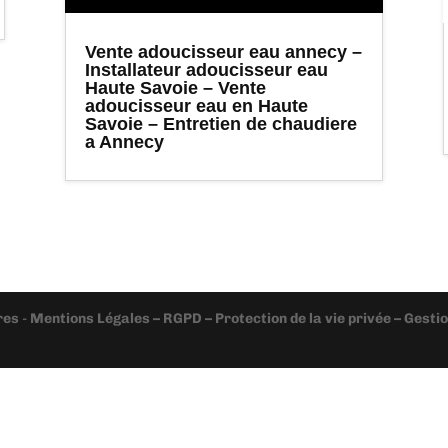
Vente adoucisseur eau annecy –
Installateur adoucisseur eau
Haute Savoie – Vente
adoucisseur eau en Haute
Savoie – Entretien de chaudiere
a Annecy
res
-
Mentions Légales – RGPD – Protection de la vie privée – Gest