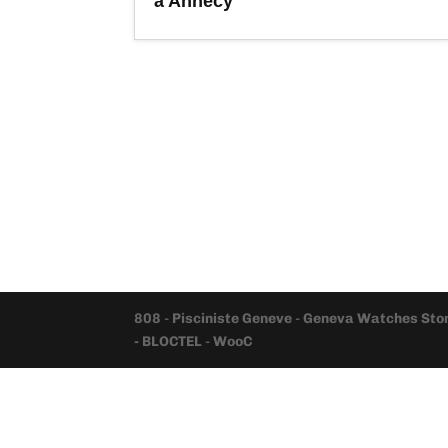
a Annecy
808
-
Pisciniste Geneve
-
Geneva Watches Sto
- BLOCTEL
-
WooC