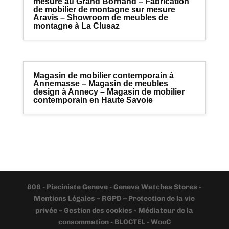
mesure au Grand Bornand – Fabrication
de mobilier de montagne sur mesure
Aravis – Showroom de meubles de
montagne à La Clusaz
Magasin de mobilier contemporain à
Annemasse – Magasin de meubles
design à Annecy – Magasin de mobilier
contemporain en Haute Savoie
808
-
Pisciniste Geneve
-
Geneva Watches Stores
-
Mentions Légales – RGPD – Protection de la vie
privée – Gestion des cookies - Médiateur de la
consommation - BLOCTEL
-
WooC