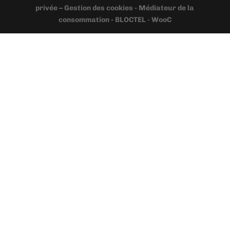
privée – Gestion des cookies - Médiateur de la
consommation - BLOCTEL
-
WooC