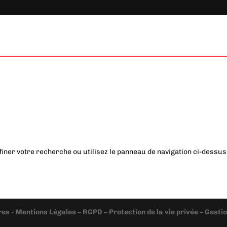
iner votre recherche ou utilisez le panneau de navigation ci-dessus p
res
-
Mentions Légales – RGPD – Protection de la vie privée – Gest