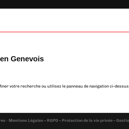
 en Genevois
iner votre recherche ou utilisez le panneau de navigation ci-dessus p
res
-
Mentions Légales – RGPD – Protection de la vie privée – Gest