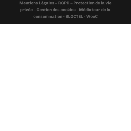
Mentions Légales – RGPD – Protection de la vie
privée – Gestion des cookies - Médiateur de la
consommation - BLOCTEL
-
WooC