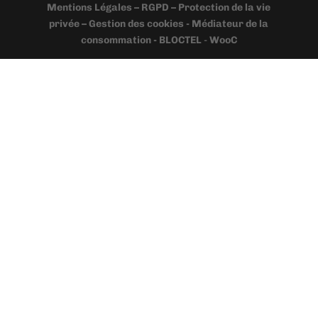
Mentions Légales – RGPD – Protection de la vie
privée – Gestion des cookies - Médiateur de la
consommation - BLOCTEL
-
WooC