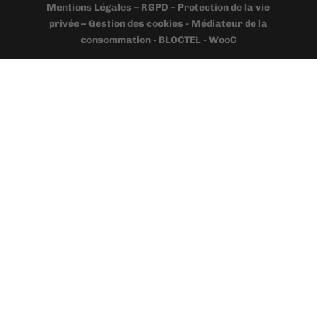
Mentions Légales – RGPD – Protection de la vie
privée – Gestion des cookies - Médiateur de la
consommation - BLOCTEL
-
WooC