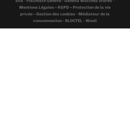
808
-
Pisciniste Geneve
-
Geneva Watches Stores
-
Mentions Légales – RGPD – Protection de la vie
privée – Gestion des cookies - Médiateur de la
consommation - BLOCTEL
-
WooC