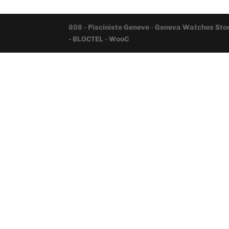
808
-
Pisciniste Geneve
-
Geneva Watches Sto
- BLOCTEL
-
WooC