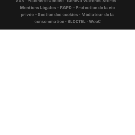
808
-
Pisciniste Geneve
-
Geneva Watches Stores
-
Mentions Légales – RGPD – Protection de la vie
privée – Gestion des cookies - Médiateur de la
consommation - BLOCTEL
-
WooC