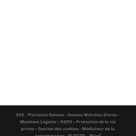
808
-
Pisciniste Geneve
-
Geneva Watches Stores
-
Mentions Légales – RGPD – Protection de la vie
privée – Gestion des cookies - Médiateur de la
consommation - BLOCTEL
-
WooC