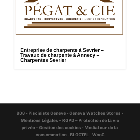
Entreprise de charpente à Sevrier –
Travaux de charpente à Annecy –
Charpentes Sevrier
808
-
Pisciniste Geneve
-
Geneva Watches Stores
-
Mentions Légales – RGPD – Protection de la vie
privée – Gestion des cookies - Médiateur de la
consommation - BLOCTEL
-
WooC