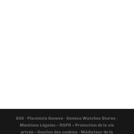
808
-
Pisciniste Geneve
-
Geneva Watches Stores
-
Mentions Légales – RGPD – Protection de la vie
privée – Gestion des cookies - Médiateur de la