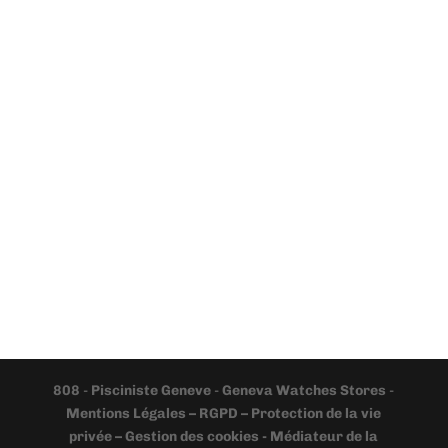
808
-
Pisciniste Geneve
-
Geneva Watches Stores
-
Mentions Légales – RGPD – Protection de la vie
privée – Gestion des cookies - Médiateur de la