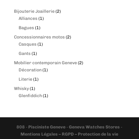
2
Bijouterie Joaillerie
2
1
produits
Alliances
1
produit
1
Bagues
1
produit
2
Concessionnaires motos
2
1
produits
Casques
1
produit
1
Gants
1
produit
2
Mobilier contemporain Geneve
2
1
produits
Décoration
1
produit
1
Literie
1
produit
1
Whisky
1
produit
1
Glenfiddich
1
produit
808
-
Pisciniste Geneve
-
Geneva Watches Stores
-
Mentions Légales – RGPD – Protection de la vie