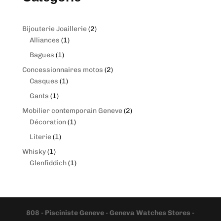
2
Bijouterie Joaillerie
2
1
produits
Alliances
1
produit
1
Bagues
1
produit
2
Concessionnaires motos
2
1
produits
Casques
1
produit
1
Gants
1
produit
2
Mobilier contemporain Geneve
2
1
produits
Décoration
1
produit
1
Literie
1
produit
1
Whisky
1
produit
1
Glenfiddich
1
produit
808
-
Pisciniste Geneve
-
Geneva Watches Stores
-