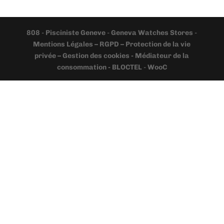
808
-
Pisciniste Geneve
-
Geneva Watches Stores
-
Mentions Légales – RGPD – Protection de la vie
privée – Gestion des cookies - Médiateur de la
consommation - BLOCTEL
-
WooC