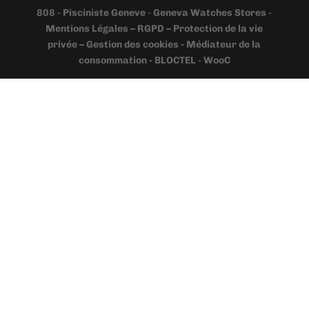
808
-
Pisciniste Geneve
-
Geneva Watches Stores
-
Mentions Légales – RGPD – Protection de la vie
privée – Gestion des cookies - Médiateur de la
consommation - BLOCTEL
-
WooC