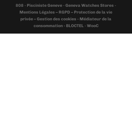
808
-
Pisciniste Geneve
-
Geneva Watches Stores
-
Mentions Légales – RGPD – Protection de la vie
privée – Gestion des cookies - Médiateur de la
consommation - BLOCTEL
-
WooC