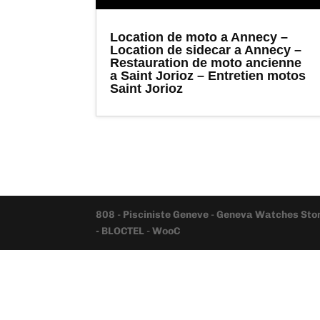
Location de moto a Annecy –
Location de sidecar a Annecy –
Restauration de moto ancienne
a Saint Jorioz – Entretien motos
Saint Jorioz
808
-
Pisciniste Geneve
-
Geneva Watches Sto
- BLOCTEL
-
WooC