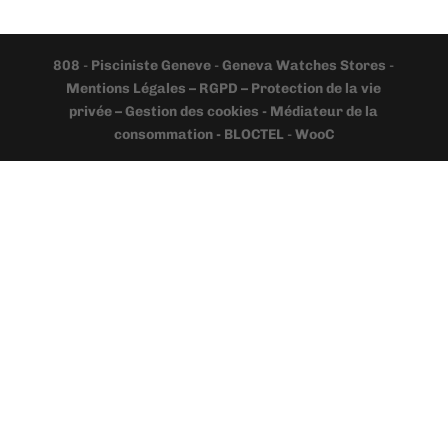
808
-
Pisciniste Geneve
-
Geneva Watches Stores
-
Mentions Légales – RGPD – Protection de la vie
privée – Gestion des cookies - Médiateur de la
consommation - BLOCTEL
-
WooC