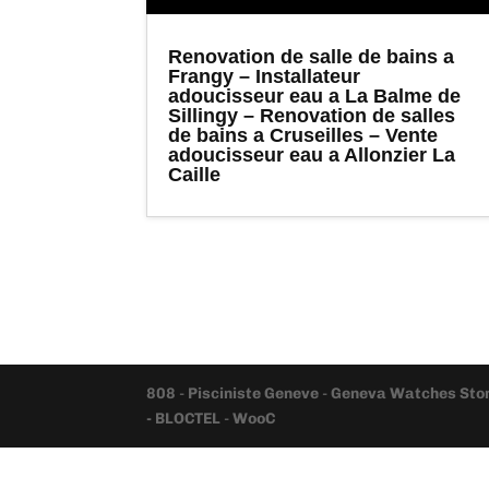
Renovation de salle de bains a
Frangy – Installateur
adoucisseur eau a La Balme de
Sillingy – Renovation de salles
de bains a Cruseilles – Vente
adoucisseur eau a Allonzier La
Caille
808
-
Pisciniste Geneve
-
Geneva Watches Sto
- BLOCTEL
-
WooC