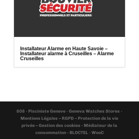
Installateur Alarme en Haute Savoie –
Installateur alarme à Cruseilles – Alarme
Cruseilles
808
-
Pisciniste Geneve
-
Geneva Watches Stores
-
Mentions Légales – RGPD – Protection de la vie
privée – Gestion des cookies - Médiateur de la
consommation - BLOCTEL
-
WooC