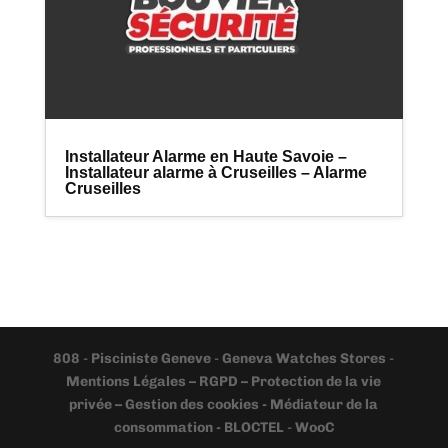
Installateur Alarme en Haute Savoie –
Installateur alarme à Cruseilles – Alarme
Cruseilles
808
-
Pisciniste Geneve
-
Geneva Watches Stores
-
Mentions Légales – RGPD – Protection de la vie
privée – Gestion des cookies - Médiateur de la
consommation - BLOCTEL
-
WooC